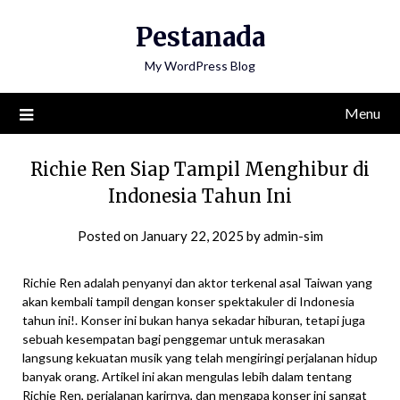
Skip
Pestanada
to
content
My WordPress Blog
Menu
Richie Ren Siap Tampil Menghibur di
Indonesia Tahun Ini
Posted on
January 22, 2025
by
admin-sim
Richie Ren adalah penyanyi dan aktor terkenal asal Taiwan yang
akan kembali tampil dengan konser spektakuler di Indonesia
tahun ini!. Konser ini bukan hanya sekadar hiburan, tetapi juga
sebuah kesempatan bagi penggemar untuk merasakan
langsung kekuatan musik yang telah mengiringi perjalanan hidup
banyak orang. Artikel ini akan mengulas lebih dalam tentang
Richie Ren, perjalanan karirnya, dan mengapa konser ini sangat