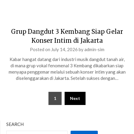
Grup Dangdut 3 Kembang Siap Gelar
Konser Intim di Jakarta
Posted on
July 14, 2026
by
admin-sim
Kabar hangat datang dari industri musik dangdut tanah air,
di mana grup vokal fenomenal 3 Kembang dikabarkan siap
menyapa penggemar melalui sebuah konser intim yang akan
diselenggarakan di Jakarta. Setelah sukses dengan…
Posts
1
Next
pagination
SEARCH