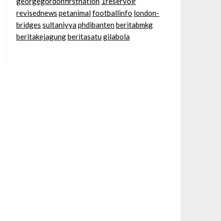
georgegordonfirstnation
1reservoir
revisednews
petanimal
footballinfo
london-
bridges
sultaniyya
phdibanten
beritabmkg
beritakejagung
beritasatu
gilabola