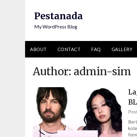
Skip
to
Pestanada
content
My WordPress Blog
ABOUT
CONTACT
FAQ
GALLERY
Author:
admin-sim
La
BL
Pos
Beri
kola
form