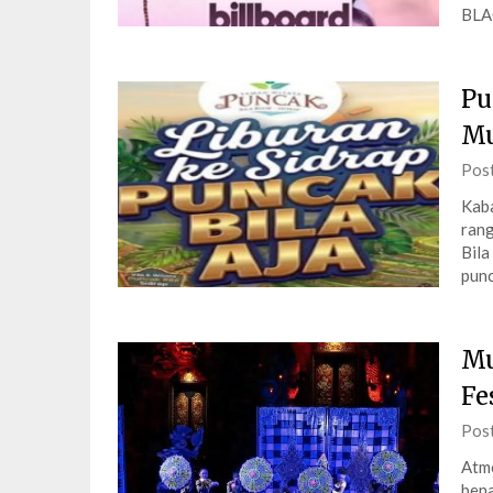
BLA
Pu
Mu
Pos
Kaba
rang
Bila
punc
Mu
Fe
Pos
Atmo
bena