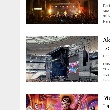
Pari
bias
de M
Pari
Ak
Lo
Pos
Lond
2026
musi
seja
Mu
La