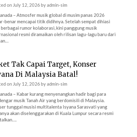
ted on
July 12, 2026
by
admin-sim
anada – Atmosfer musik global di musim panas 2026
r-benar mencapai titik didihnya. Setelah sempat dihiasi
 berbagai rumor kolaborasi, kini panggung musik
rnasional resmi diramaikan oleh rilisan lagu-lagu baru dari
ran…
ket Tak Capai Target, Konser
yana Di Malaysia Batal!
ted on
July 12, 2026
by
admin-sim
anada – Kabar kurang menyenangkan hadir bagi para
engar musik Tanah Air yang berdomisili di Malaysia.
er tunggal musisi multitalenta Isyana Sarasvati yang
anya akan diselenggarakan di Kuala Lumpur secara resmi
talkan….