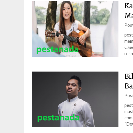
Ka
Ma
Pos
pest
memb
Caes
resp
Bi
Ba
Pos
pest
musi
come
“Dew