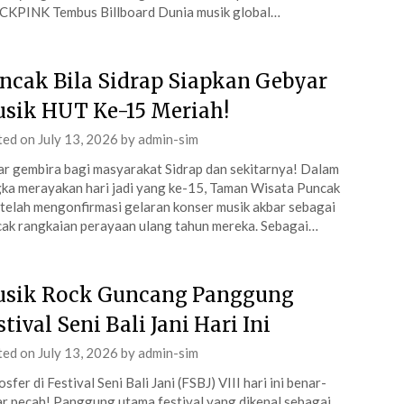
CKPINK Tembus Billboard Dunia musik global…
ncak Bila Sidrap Siapkan Gebyar
sik HUT Ke-15 Meriah!
ted on
July 13, 2026
by
admin-sim
r gembira bagi masyarakat Sidrap dan sekitarnya! Dalam
ka merayakan hari jadi yang ke-15, Taman Wisata Puncak
 telah mengonfirmasi gelaran konser musik akbar sebagai
ak rangkaian perayaan ulang tahun mereka. Sebagai…
sik Rock Guncang Panggung
stival Seni Bali Jani Hari Ini
ted on
July 13, 2026
by
admin-sim
sfer di Festival Seni Bali Jani (FSBJ) VIII hari ini benar-
r pecah! Panggung utama festival yang dikenal sebagai