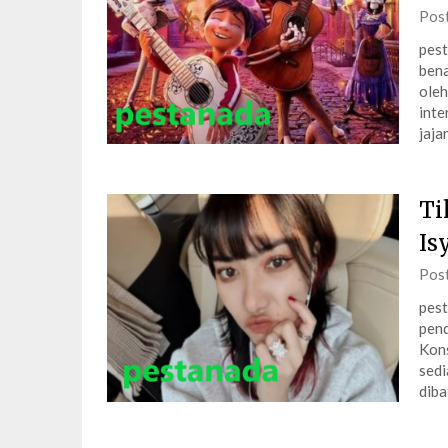
Pos
pest
bena
oleh
inte
jaja
Ti
Is
Pos
pest
pend
Kons
sedi
diba