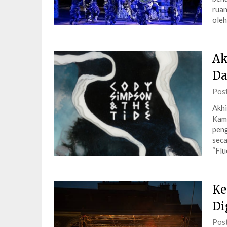
ruan
oleh
Ak
Da
Pos
Akhi
Kamu
peng
seca
“Flu
Ke
Di
Pos