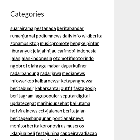
Categories
suarairama
pestanada
beritabandar
rumahjurnal
podiumnews
dailyinfo
wikiberita
zonamusiktop
musicpromote
bengkelpintar
liburanyuk
jelajahhijau
carimobilindonesia
jalanjalan-indonesia
otomotifmotorindo
ngobrol
olahraga
mabar
dapurkuliner
radarbandung
radarjawa
medianews
infowarkop
kalbarnews
r
ketapangnews
r
beritabumi
r
kabarsantai
outfit
faktagosip
beritagram
lagupopuler
seputardigital
updatecepat
marihidupsehat
baliutama
hotviralnews
cctvjalanan
beritajalan
beritapembangunan
pontianaknews
monitorberita
koronovirus
museros
iklanjualbeli
festajunina
capoeiravadiacao