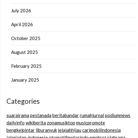
July 2026
April 2026
October 2025
August 2025
February 2025
January 2025
Categories
suarairama
pestanada
beritabandar
rumahjurnal
podiumnews
dailyinfo
wikiberita
zonamusiktop
musicpromote
bengkelpintar
liburanyuk
jelajahhijau
carimobilindonesia
jalanjalan-indonesia
otomotifmotorindo
ngobrol
olahraga