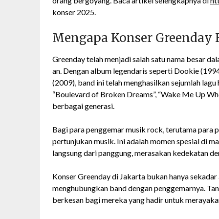
orang bergoyang. Baca artikel selengkapnya di
ht
konser 2025.
Mengapa Konser Greenday B
Greenday telah menjadi salah satu nama besar dal
an. Dengan album legendaris seperti Dookie (199
(2009), band ini telah menghasilkan sejumlah lagu 
“Boulevard of Broken Dreams”, “Wake Me Up Whe
berbagai generasi.
Bagi para penggemar musik rock, terutama para 
pertunjukan musik. Ini adalah momen spesial di m
langsung dari panggung, merasakan kedekatan den
Konser Greenday di Jakarta bukan hanya sekadar 
menghubungkan band dengan penggemarnya. Tangg
berkesan bagi mereka yang hadir untuk merayaka