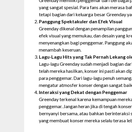
Greenday memiliki penggemar dari berbagai pe
yang sangat spesial. Para fans akan merasa b
tetapi bagian dari keluarga besar Greenday yan
Panggung Spektakuler dan Efek Visual
Greenday dikenal dengan penampilan panggung
efek visual yang memukau, dan desain yang kr
menyenangkan bagi penggemar. Panggung akan
menambah keseruan.
Lagu-Lagu Hits yang Tak Pernah Lekang o
Lagu-lagu Greenday sudah menjadi bagian dari
telah mereka hasilkan, konser ini pasti akan d
para penggemar. Dari lagu-lagu penuh semangat
mengatur atmosfer konser dengan sangat baik
Interaksi yang Dekat dengan Penggemar
Greenday terkenal karena kemampuan merek
penggemar. Jangan heran jika di tengah konse
bernyanyi bersama, atau bahkan berinteraksi s
yang membuat konser mereka selalu terasa leb