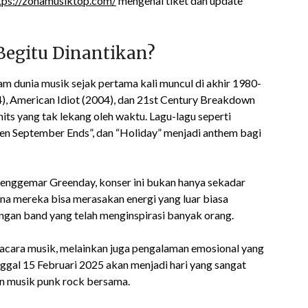
tps://zonamusiktop.com/
mengenai tiket dan update
egitu Dinantikan?
am dunia musik sejak pertama kali muncul di akhir 1980-
4), American Idiot (2004), dan 21st Century Breakdown
hits yang tak lekang oleh waktu. Lagu-lagu seperti
n September Ends”, dan “Holiday” menjadi anthem bagi
penggemar Greenday, konser ini bukan hanya sekadar
ana mereka bisa merasakan energi yang luar biasa
gan band yang telah menginspirasi banyak orang.
acara musik, melainkan juga pengalaman emosional yang
al 15 Februari 2025 akan menjadi hari yang sangat
n musik punk rock bersama.