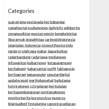
Categories
suarairama
pestanada
beritabandar
rumahjurnal
podiumnews
dailyinfo
wikiberita
zonamusiktop
musicpromote
bengkelpintar
liburanyuk
jelajahhijau
carimobilindonesia
jalanjalan-indonesia
otomotifmotorindo
ngobrol
olahraga
mabar
dapurkuliner
radarbandung
radarjawa
medianews
infowarkop
kalbarnews
r
ketapangnews
r
beritabumi
r
kabarsantai
outfit
faktagosip
beritagram
lagupopuler
seputardigital
updatecepat
marihidupsehat
baliutama
hotviralnews
cctvjalanan
beritajalan
beritapembangunan
pontianaknews
monitorberita
koronovirus
museros
iklanjualbeli
festajunina
capoeiravadiacao