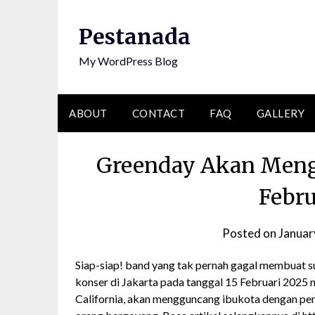
Skip
to
Pestanada
content
My WordPress Blog
ABOUT
CONTACT
FAQ
GALLERY
Greenday Akan Mengg
Febru
Posted on
Januar
Siap-siap! band yang tak pernah gagal membuat 
konser di Jakarta pada tanggal 15 Februari 2025 n
California, akan mengguncang ibukota dengan pe