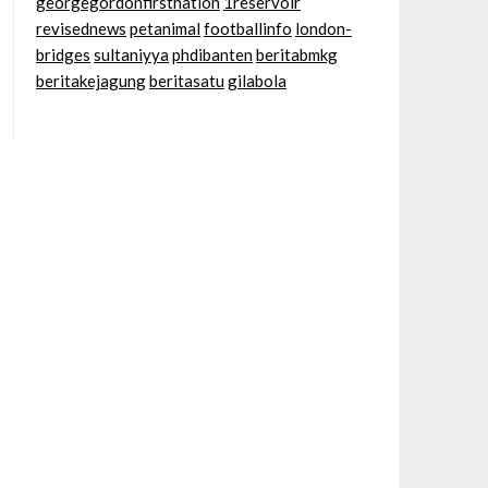
georgegordonfirstnation
1reservoir
revisednews
petanimal
footballinfo
london-
bridges
sultaniyya
phdibanten
beritabmkg
beritakejagung
beritasatu
gilabola