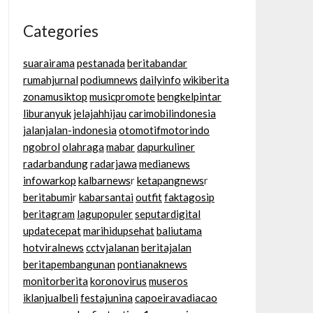
Categories
suarairama
pestanada
beritabandar
rumahjurnal
podiumnews
dailyinfo
wikiberita
zonamusiktop
musicpromote
bengkelpintar
liburanyuk
jelajahhijau
carimobilindonesia
jalanjalan-indonesia
otomotifmotorindo
ngobrol
olahraga
mabar
dapurkuliner
radarbandung
radarjawa
medianews
infowarkop
kalbarnews
r
ketapangnews
r
beritabumi
r
kabarsantai
outfit
faktagosip
beritagram
lagupopuler
seputardigital
updatecepat
marihidupsehat
baliutama
hotviralnews
cctvjalanan
beritajalan
beritapembangunan
pontianaknews
monitorberita
koronovirus
museros
iklanjualbeli
festajunina
capoeiravadiacao