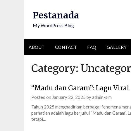
Skip
to
Pestanada
content
My WordPress Blog
ABOUT
CONTACT
FAQ
GALLERY
Category:
Uncategor
“Madu dan Garam”: Lagu Viral 
Posted on
January 22, 2025
by
admin-sim
Tahun 2025 menghadirkan berbagai fenomena menarik
perhatian adalah lagu berjudul “Madu dan Garam”. Lag
tetapi…