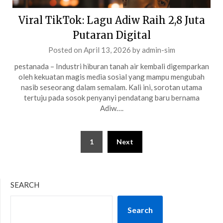
Viral TikTok: Lagu Adiw Raih 2,8 Juta
Putaran Digital
Posted on
April 13, 2026
by
admin-sim
pestanada – Industri hiburan tanah air kembali digemparkan
oleh kekuatan magis media sosial yang mampu mengubah
nasib seseorang dalam semalam. Kali ini, sorotan utama
tertuju pada sosok penyanyi pendatang baru bernama
Adiw….
Posts
1
Next
pagination
SEARCH
Search