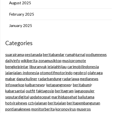
August 2025
February 2025
January 2025
Categories
suarairama
pestanada
beritabandar
rumahjurnal
podiumnews
dailyinfo
wikiberita
zonamusiktop
musicpromote
bengkelpintar
liburanyuk
jelajahhijau
carimobilindonesia
jalanjalan-indonesia
otomotifmotorindo
ngobrol
olahraga
mabar
dapurkuliner
radarbandung
radarjawa
medianews
infowarkop
kalbarnews
r
ketapangnews
r
beritabumi
r
kabarsantai
outfit
faktagosip
beritagram
lagupopuler
seputardigital
updatecepat
marihidupsehat
baliutama
hotviralnews
cctvjalanan
beritajalan
beritapembangunan
pontianaknews
monitorberita
koronovirus
museros