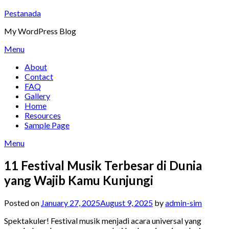
Skip
Pestanada
to
My WordPress Blog
content
Menu
About
Contact
FAQ
Gallery
Home
Resources
Sample Page
Menu
11 Festival Musik Terbesar di Dunia
yang Wajib Kamu Kunjungi
Posted on
January 27, 2025
August 9, 2025
by
admin-sim
Spektakuler! Festival musik menjadi acara universal yang