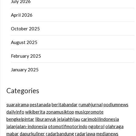
July 2026
April 2026
October 2025
August 2025
February 2025
January 2025
Categories
suarairama
pestanada
beritabandar
rumahjurnal
podiumnews
dailyinfo
wikiberita
zonamusiktop
musicpromote
bengkelpintar
liburanyuk
jelajahhijau
carimobilindonesia
jalanjalan-indonesia
otomotifmotorindo
ngobrol
olahraga
mabar
dapurkuliner
radarbandung
radarjawa
medianews