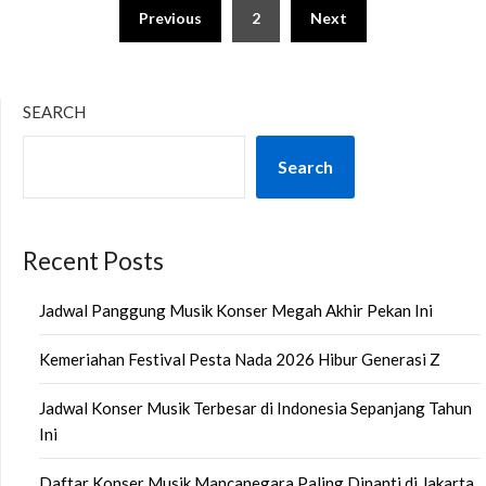
Posts
Previous
2
Next
pagination
SEARCH
Search
Recent Posts
Jadwal Panggung Musik Konser Megah Akhir Pekan Ini
Kemeriahan Festival Pesta Nada 2026 Hibur Generasi Z
Jadwal Konser Musik Terbesar di Indonesia Sepanjang Tahun
Ini
Daftar Konser Musik Mancanegara Paling Dinanti di Jakarta